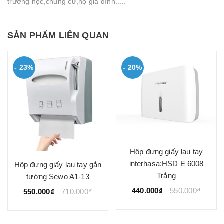
trường học,chung cư,hộ gia đình.....
SẢN PHẨM LIÊN QUAN
- 23%
- 20%
Hộp đựng giấy lau tay
interhasa:HSD E 6008
Hộp đựng giấy lau tay gắn
Trắng
tường Sewo A1-13
440.000₫
550.000₫
550.000₫
710.000₫