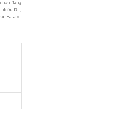
ều hơn đáng
 nhiều lần,
 bẩn và ẩm