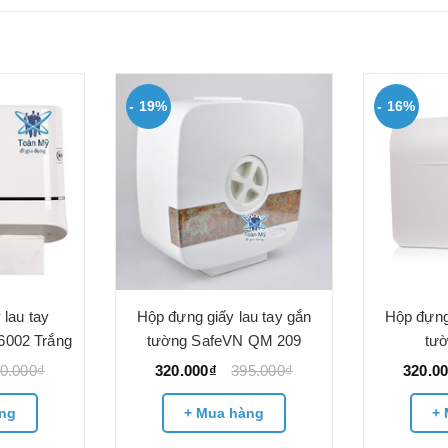
- 19%
- 16%
 lau tay
Hộp đựng giấy lau tay gắn
Hộp đựng 
6002 Trắng
tường SafeVN QM 209
tư
0.000₫
320.000₫
395.000₫
320.0
ng
+ Mua hàng
+ 