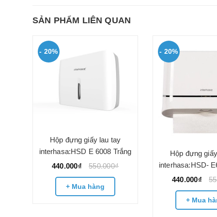
SẢN PHẨM LIÊN QUAN
- 20%
- 20%
Hộp đựng giấy lau tay
interhasa:HSD E 6008 Trắng
gắn
Hộp đựng giấy
interhasa:HSD- E
440.000₫
550.000₫
440.000₫
55
+ Mua hàng
+ Mua hà