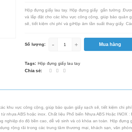
Hộp đựng giấy lau tay. Hộp đựng giấy gắn tường .Đượ
và lắp đặt cho các khu vực công cộng, giúp bảo quản g
sẽ, tiết kiệm chi phí và giHộp ảm tần suất thay giấy. Các
-
+
Mua hàng
Số lượng:
Tags:
Hộp đựng giấy lau tay
Chia sẻ:
c khu vực công cộng, giúp bảo quản giấy sạch sẽ, tiết kiệm chi ph
m từ nhựa ABS hoặc inox. Chất liệu Phổ biến Nhựa ABS Hoặc INOX : 
ng nghiệp do độ bền cao, dễ vệ sinh và có khóa an toàn. Hộp đựng g
ụng rộng rãi trong các trung tâm thương mại, khách sạn, văn phòng.