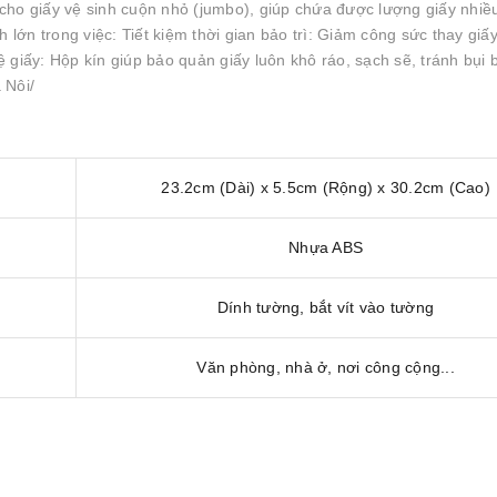
cho giấy vệ sinh cuộn nhỏ (jumbo), giúp chứa được lượng giấy nhi
 lớn trong việc: Tiết kiệm thời gian bảo trì: Giảm công sức thay giấy
 giấy: Hộp kín giúp bảo quản giấy luôn khô ráo, sạch sẽ, tránh bụi
à Nôi/
23.2cm (Dài) x 5.5cm (Rộng) x 30.2cm (Cao)
Nhựa ABS
Dính tường, bắt vít vào tường
Văn phòng, nhà ở, nơi công cộng...