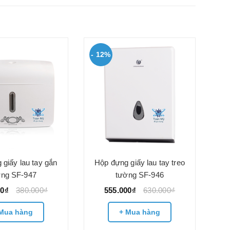
- 12%
giấy lau tay gắn
Hộp đựng giấy lau tay treo
ờng SF-947
tường SF-946
00₫
380.000₫
555.000₫
630.000₫
Mua hàng
+ Mua hàng