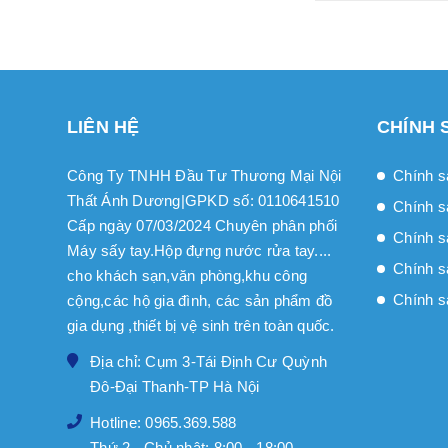
LIÊN HỆ
CHÍNH 
Công Ty TNHH Đầu Tư Thương Mại Nội
Chính s
Thất Ánh Dương|GPKD số: 0110641510
Chính s
Cấp ngày 07/03/2024 Chuyên phân phối
Chính sa
Máy sấy tay.Hộp đựng nước rửa tay....
Chính s
cho khách sạn,văn phòng,khu công
Chính s
cộng,các hộ gia đình, các sản phẩm đồ
gia dụng ,thiết bị vệ sinh trên toàn quốc.
Địa chỉ: Cụm 3-Tái Định Cư Quỳnh
Đô-Đại Thanh-TP Hà Nội
Hotline: 0965.369.588
Thứ 2 - Chủ nhật: 8:00 - 18:00