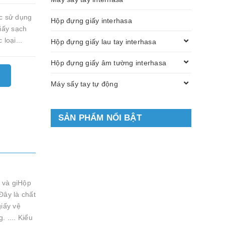
c sử dụng
Hộp đựng giấy interhasa
iấy sạch
 loại...
Hộp đựng giấy lau tay interhasa
Hộp đựng giấy âm tường interhasa
Máy sấy tay tự động
SẢN PHẨM NỔI BẬT
í và giHộp
Đây là chất
iấy vệ
 .... Kiểu