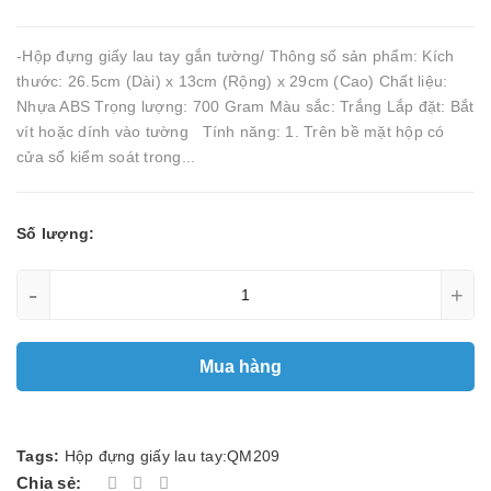
-Hộp đựng giấy lau tay gắn tường/ Thông số sản phẩm: Kích
thước: 26.5cm (Dài) x 13cm (Rộng) x 29cm (Cao) Chất liệu:
Nhựa ABS Trọng lượng: 700 Gram Màu sắc: Trắng Lắp đặt: Bắt
vít hoặc dính vào tường Tính năng: 1. Trên bề mặt hộp có
cửa sổ kiểm soát trong...
Số lượng:
-
+
Mua hàng
Tags:
Hộp đựng giấy lau tay:QM209
Chia sẻ: