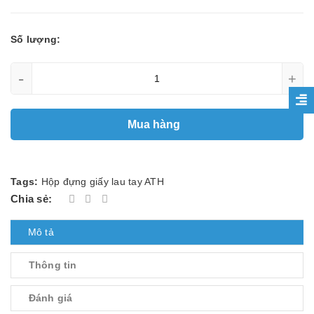
Số lượng:
-
+
Mua hàng
Tags:
Hộp đựng giấy lau tay ATH
Chia sẻ:
Mô tả
Thông tin
Đánh giá