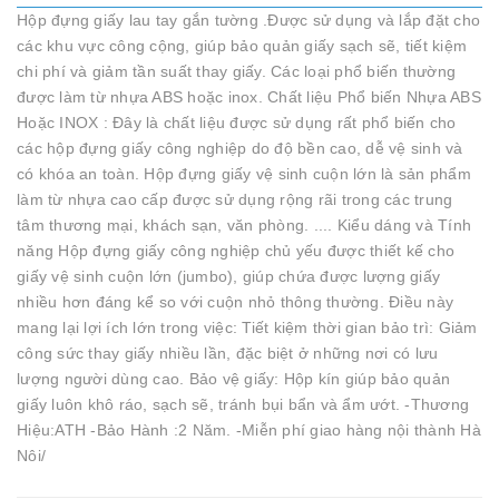
Hộp đựng giấy lau tay gắn tường .Được sử dụng và lắp đặt cho
các khu vực công cộng, giúp bảo quản giấy sạch sẽ, tiết kiệm
chi phí và giảm tần suất thay giấy. Các loại phổ biến thường
được làm từ nhựa ABS hoặc inox. Chất liệu Phổ biến Nhựa ABS
Hoặc INOX : Đây là chất liệu được sử dụng rất phổ biến cho
các hộp đựng giấy công nghiệp do độ bền cao, dễ vệ sinh và
có khóa an toàn. Hộp đựng giấy vệ sinh cuộn lớn là sản phẩm
làm từ nhựa cao cấp được sử dụng rộng rãi trong các trung
tâm thương mại, khách sạn, văn phòng. .... Kiểu dáng và Tính
năng Hộp đựng giấy công nghiệp chủ yếu được thiết kế cho
giấy vệ sinh cuộn lớn (jumbo), giúp chứa được lượng giấy
nhiều hơn đáng kể so với cuộn nhỏ thông thường. Điều này
mang lại lợi ích lớn trong việc: Tiết kiệm thời gian bảo trì: Giảm
công sức thay giấy nhiều lần, đặc biệt ở những nơi có lưu
lượng người dùng cao. Bảo vệ giấy: Hộp kín giúp bảo quản
giấy luôn khô ráo, sạch sẽ, tránh bụi bẩn và ẩm ướt. -Thương
Hiệu:ATH -Bảo Hành :2 Năm. -Miễn phí giao hàng nội thành Hà
Nôi/