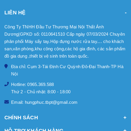
LIÊN HỆ
Công Ty TNHH Đầu Tư Thương Mại Nội Thất Ánh
Dương|GPKD số: 0110641510 Cấp ngày 07/03/2024 Chuyên
phân phối Máy sấy tay.Hộp đựng nước rửa tay.... cho khách
sạn,văn phòng,khu công cộng,các hộ gia đình, các sản phẩm
đồ gia dụng ,thiết bị vệ sinh trên toàn quốc.
Địa chỉ: Cụm 3-Tái Định Cư Quỳnh Đô-Đại Thanh-TP Hà
Nội
Hotline: 0965.369.588
Thứ 2 - Chủ nhật: 8:00 - 18:00
Email: hungphuc.tbpt@gmail.com
CHÍNH SÁCH
HỖ TRỢ KHÁCH HÀNG