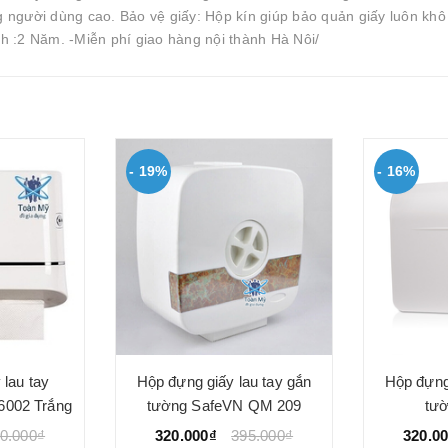
ng người dùng cao. Bảo vệ giấy: Hộp kín giúp bảo quản giấy luôn khô
h :2 Năm. -Miễn phí giao hàng nội thành Hà Nôi/
- 19%
- 16%
 lau tay
Hộp đựng giấy lau tay gắn
Hộp đựng 
6002 Trắng
tường SafeVN QM 209
tư
0.000₫
320.000₫
395.000₫
320.0