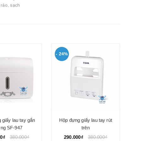
 ráo, sạch
- 24%
- 
Hộ
giấy lau tay gắn
Hộp đựng giấy lau tay rút
ờng SF-947
trên
00₫
380.000₫
290.000₫
380.000₫