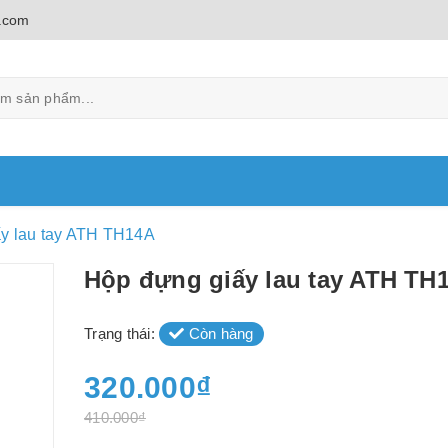
.com
y lau tay ATH TH14A
Hộp đựng giấy lau tay ATH TH
Trạng thái:
Còn hàng
320.000₫
410.000₫