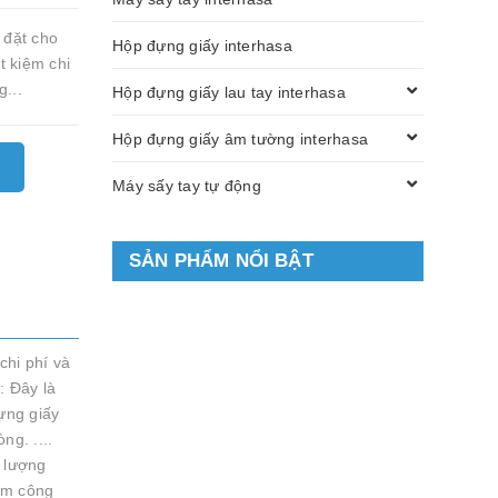
 đặt cho
Hộp đựng giấy interhasa
t kiệm chi
g...
Hộp đựng giấy lau tay interhasa
Hộp đựng giấy âm tường interhasa
Máy sấy tay tự động
SẢN PHẨM NỔI BẬT
chi phí và
: Đây là
ựng giấy
g. ....
c lượng
iảm công