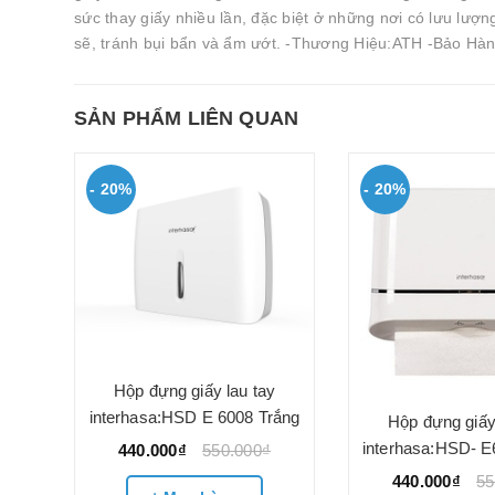
sức thay giấy nhiều lần, đặc biệt ở những nơi có lưu lượ
sẽ, tránh bụi bẩn và ẩm ướt. -Thương Hiệu:ATH -Bảo Hàn
SẢN PHẨM LIÊN QUAN
- 20%
- 20%
Hộp đựng giấy lau tay
interhasa:HSD E 6008 Trắng
gắn
Hộp đựng giấy
interhasa:HSD- E
440.000₫
550.000₫
440.000₫
55