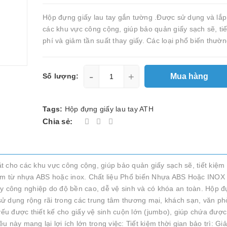
Hộp đựng giấy lau tay gắn tường .Được sử dụng và lắp
các khu vực công cộng, giúp bảo quản giấy sạch sẽ, tiế
phí và giảm tần suất thay giấy. Các loại phổ biến thườn
-
+
Mua hàng
Số lượng:
Tags:
Hộp đựng giấy lau tay ATH
Chia sẻ:
 cho các khu vực công cộng, giúp bảo quản giấy sạch sẽ, tiết kiệm 
làm từ nhựa ABS hoặc inox. Chất liệu Phổ biến Nhựa ABS Hoặc INOX 
ấy công nghiệp do độ bền cao, dễ vệ sinh và có khóa an toàn. Hộp đ
 dụng rộng rãi trong các trung tâm thương mại, khách sạn, văn phòn
u được thiết kế cho giấy vệ sinh cuộn lớn (jumbo), giúp chứa đượ
 này mang lại lợi ích lớn trong việc: Tiết kiệm thời gian bảo trì: G