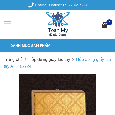
Hotline:
Hotline: 0965.369.588
0
DANH MỤC SẢN PHẨM
Trang chủ
Hộp đựng giấy lau tay
Hộp đựng giấy lau
tay ATH C-724