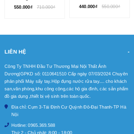
440.000₫
550.000₫
550.000₫
710.000₫
LIÊN HỆ
Công Ty TNHH Đầu Tư Thương Mại Nội Thất Ánh
Dương|GPKD số: 0110641510 Cấp ngày 07/03/2024 Chuyên
phân phối Máy sấy tay.Hộp đựng nước rửa tay.... cho khách
sạn,văn phòng,khu công cộng,các hộ gia đình, các sản phẩm
đồ gia dụng ,thiết bị vệ sinh trên toàn quốc.
Địa chỉ: Cụm 3-Tái Định Cư Quỳnh Đô-Đại Thanh-TP Hà
Nội
Hotline: 0965.369.588
Thứ 2 - Chủ nhật: 8:00 - 18:00