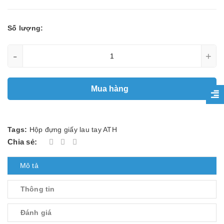
Số lượng:
-
+
Mua hàng
Tags:
Hộp đựng giấy lau tay ATH
Chia sẻ:
Mô tả
Thông tin
Đánh giá