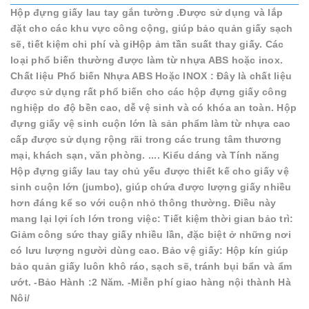
Hộp đựng giấy lau tay gắn tường .Được sử dụng và lắp
đặt cho các khu vực công cộng, giúp bảo quản giấy sạch
sẽ, tiết kiệm chi phí và giHộp ảm tần suất thay giấy. Các
loại phổ biến thường được làm từ nhựa ABS hoặc inox.
Chất liệu Phổ biến Nhựa ABS Hoặc INOX : Đây là chất liệu
được sử dụng rất phổ biến cho các hộp đựng giấy công
nghiệp do độ bền cao, dễ vệ sinh và có khóa an toàn. Hộp
đựng giấy vệ sinh cuộn lớn là sản phẩm làm từ nhựa cao
cấp được sử dụng rộng rãi trong các trung tâm thương
mại, khách sạn, văn phòng. .... Kiểu dáng và Tính năng
Hộp đựng giấy lau tay chủ yếu được thiết kế cho giấy vệ
sinh cuộn lớn (jumbo), giúp chứa được lượng giấy nhiều
hơn đáng kể so với cuộn nhỏ thông thường. Điều này
mang lại lợi ích lớn trong việc: Tiết kiệm thời gian bảo trì:
Giảm công sức thay giấy nhiều lần, đặc biệt ở những nơi
có lưu lượng người dùng cao. Bảo vệ giấy: Hộp kín giúp
bảo quản giấy luôn khô ráo, sạch sẽ, tránh bụi bẩn và ẩm
ướt. -Bảo Hành :2 Năm. -Miễn phí giao hàng nội thành Hà
Nôi/