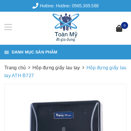
Hotline:
Hotline: 0965.369.588
0
DANH MỤC SẢN PHẨM
Trang chủ
Hộp đựng giấy lau tay
Hộp đựng giấy lau
tay ATH B727