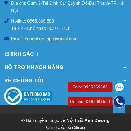
Địa chỉ: Cụm 3-Tái Định Cư Quỳnh Đô-Đại Thanh-TP Hà
Nội
Hotline: 0965.369.588
Thứ 2 - Chủ nhật: 8:00 - 18:00
Email: hungphuc.tbpt@gmail.com
CHÍNH SÁCH
HỖ TRỢ KHÁCH HÀNG
VỀ CHÚNG TÔI
Zalo: 0965369588
Hotline: 0965369588
© Bản quyền thuộc về
Nội thất Ánh Dương
Cung cấp bởi
Sapo