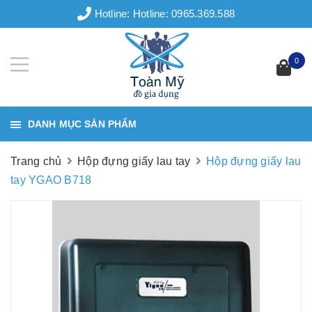
Hotline:
Hotline: 0965.369.588
0
DANH MỤC SẢN PHẨM
Trang chủ
Hộp đựng giấy lau tay
Hộp đựng giấy lau
tay YGAO B718