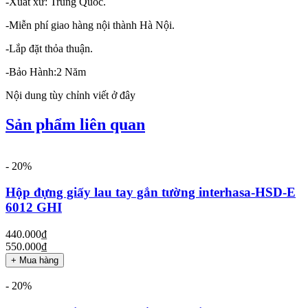
-Xuất xứ: Trung Quốc.
-Miễn phí giao hàng nội thành Hà Nội.
-Lắp đặt thỏa thuận.
-Bảo Hành:2 Năm
Nội dung tùy chỉnh viết ở đây
Sản phẩm liên quan
- 20%
Hộp đựng giấy lau tay gắn tường interhasa-HSD-E
6012 GHI
440.000₫
550.000₫
+ Mua hàng
- 20%