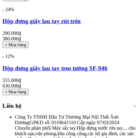
- 24%
Hộp đựng giấy lau tay rút trên
290.000₫
380.000₫
+ Mua hàng
- 12%
Hộp đựng giấy lau tay treo tường SF-946
555.000₫
630.000₫
+ Mua hàng
Liên hệ
Công Ty TNHH Đầu Tư Thương Mại Nội Thất Ánh
Dương|GPKD số: 0110641510 Cấp ngày 07/03/2024
Chuyên phân phối Máy sấy tay.Hộp đựng nước rửa tay.... cho
khách sạn,văn phòng,khu công cộng,các hộ gia đình, các sản