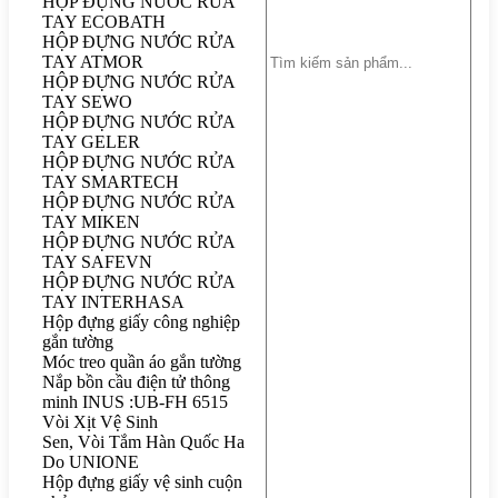
HỘP ĐỰNG NƯỚC RỬA
TAY ECOBATH
HỘP ĐỰNG NƯỚC RỬA
TAY ATMOR
HỘP ĐỰNG NƯỚC RỬA
TAY SEWO
HỘP ĐỰNG NƯỚC RỬA
TAY GELER
HỘP ĐỰNG NƯỚC RỬA
TAY SMARTECH
HỘP ĐỰNG NƯỚC RỬA
TAY MIKEN
HỘP ĐỰNG NƯỚC RỬA
TAY SAFEVN
HỘP ĐỰNG NƯỚC RỬA
TAY INTERHASA
Hộp đựng giấy công nghiệp
gắn tường
Móc treo quần áo gắn tường
Nắp bồn cầu điện tử thông
minh INUS :UB-FH 6515
Vòi Xịt Vệ Sinh
Sen, Vòi Tắm Hàn Quốc Ha
Do UNIONE
Hộp đựng giấy vệ sinh cuộn