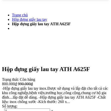
Trang chủ
Hộp đựng giấy lau tay
Hộp đựng giấy lau tay ATH A625F
Hộp đựng giấy lau tay ATH A625F
Trạng thái:
Còn hàng
800.000₫
990.000₫
-Hộp đựng giấy lau tay inox.Được sử dụng và lắp đặt cho tất cả các
khu công nghiệp,bệnh viện,trường học,công cộng,chung cư hộ gia
đình....lắp đặt dễ dàng. -Hộp đựng giấy lau tay ATH A625F -Chất
liệu: inox chống xước -Kích thước: 260 x...
Số lượng:
-
+