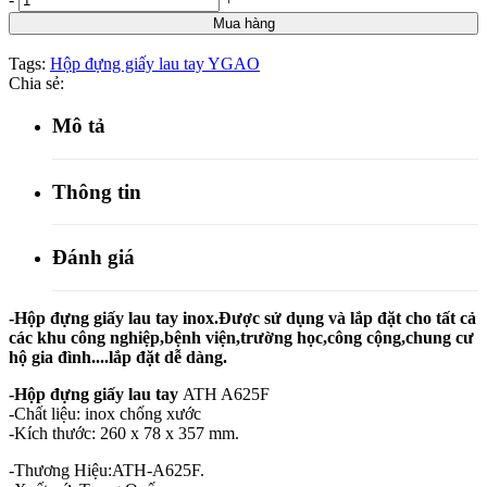
Mua hàng
Tags:
Hộp đựng giấy lau tay YGAO
Chia sẻ:
Mô tả
Thông tin
Đánh giá
-Hộp đựng giấy lau tay inox.Được sử dụng và lắp đặt cho tất cả
các khu công nghiệp,bệnh viện,trường học,công cộng,chung cư
hộ gia đình....lắp đặt dễ dàng.
-Hộp đựng giấy lau tay
ATH A625F
-Chất liệu: inox chống xước
-Kích thước: 260 x 78 x 357 mm.
-Thương Hiệu:ATH-A625F.