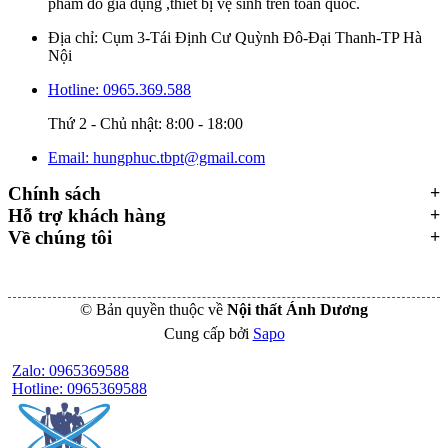
phẩm đồ gia dụng ,thiết bị vệ sinh trên toàn quốc.
Địa chỉ: Cụm 3-Tái Định Cư Quỳnh Đô-Đại Thanh-TP Hà
Nội
Hotline: 0965.369.588
Thứ 2 - Chủ nhật: 8:00 - 18:00
Email: hungphuc.tbpt@gmail.com
Chính sách
Hỗ trợ khách hàng
Về chúng tôi
© Bản quyền thuộc về
Nội thất Ánh Dương
Cung cấp bởi
Sapo
Zalo: 0965369588
Hotline: 0965369588