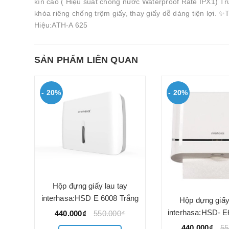
kín cao ( Hiệu suất chống nước Waterproof Rate IPX1) Tr
khóa riêng chống trộm giấy, thay giấy dễ dàng tiện lợi.
Hiệu:ATH-A 625
SẢN PHẨM LIÊN QUAN
- 20%
- 20%
Hộp đựng giấy lau tay
interhasa:HSD E 6008 Trắng
gắn
Hộp đựng giấy
interhasa:HSD- E
440.000₫
550.000₫
440.000₫
55