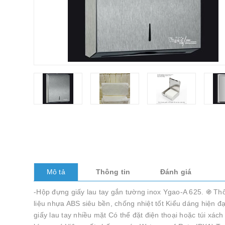
Mô tả
Thông tin
Đánh giá
-Hộp đựng giấy lau tay gắn tường inox Ygao-A 625. ֍ Th
liệu nhựa ABS siêu bền, chống nhiệt tốt Kiểu dáng hiện đại
giấy lau tay nhiều mặt Có thể đặt điện thoại hoặc túi xác