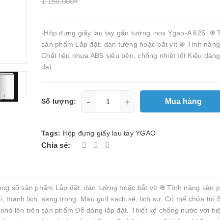
1.150.000₫
-Hộp đựng giấy lau tay gắn tường inox Ygao-A 625. ֍ 
sản phẩm Lắp đặt: dán tường hoặc bắt vít ֍ Tính năn
Chất liệu nhựa ABS siêu bền, chống nhiệt tốt Kiểu dáng
đại,...
-
+
Mua hàng
Số lượng:
Tags:
Hộp đựng giấy lau tay YGAO
Chia sẻ:
ông số sản phẩm Lắp đặt: dán tường hoặc bắt vít ֍ Tính năng sản
, thanh lịch, sang trọng. Màu golf sạch sẽ, lịch sự. Có thể chứa tới
h nhỏ lên trên sản phẩm Dễ dàng lắp đặt. Thiết kế chống nước với hiệ