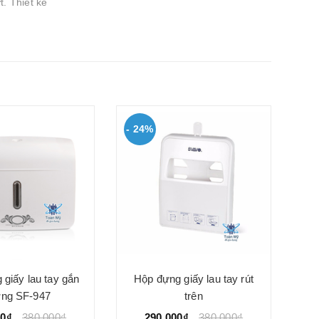
. Thiết kế
g
- 24%
- 
Hộ
giấy lau tay gắn
Hộp đựng giấy lau tay rút
ờng SF-947
trên
00₫
380.000₫
290.000₫
380.000₫