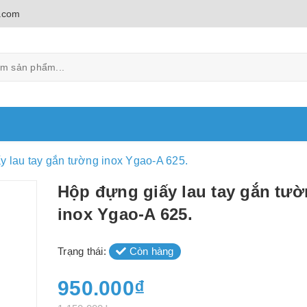
.com
y lau tay gắn tường inox Ygao-A 625.
Hộp đựng giấy lau tay gắn tư
inox Ygao-A 625.
Trạng thái:
Còn hàng
950.000₫