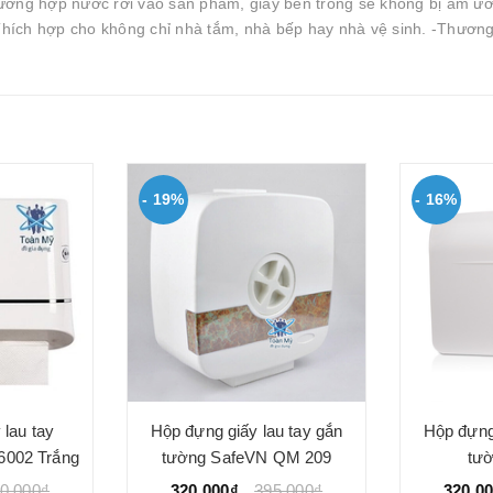
ường hợp nước rơi vào sản phẩm, giấy bên trong sẽ không bị ẩm ướt
 ✨Thích hợp cho không chỉ nhà tắm, nhà bếp hay nhà vệ sinh. -Thươn
- 19%
- 16%
 lau tay
Hộp đựng giấy lau tay gắn
Hộp đựng 
6002 Trắng
tường SafeVN QM 209
tư
0.000₫
320.000₫
395.000₫
320.0