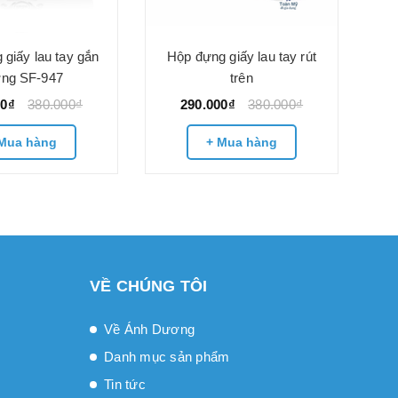
Hộ
giấy lau tay gắn
Hộp đựng giấy lau tay rút
ờng SF-947
trên
00₫
380.000₫
290.000₫
380.000₫
Mua hàng
+ Mua hàng
VỀ CHÚNG TÔI
Về Ánh Dương
Danh mục sản phẩm
Tin tức