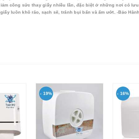
ì: Giảm công sức thay giấy nhiều lần, đặc biệt ở những nơi có lư
iấy luôn khô ráo, sạch sẽ, tránh bụi bẩn và ẩm ướt. -Bảo Hành
- 19%
- 16%