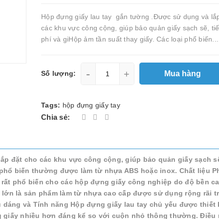
Hộp đựng giấy lau tay gắn tường .Được sử dụng và lắ
các khu vực công cộng, giúp bảo quản giấy sạch sẽ, tiế
phí và giHộp ảm tần suất thay giấy. Các loại phổ biến...
-
+
Mua hàng
Số lượng:
Tags:
hộp đựng giấy tay
Chia sẻ:
p đặt cho các khu vực công cộng, giúp bảo quản giấy sạch sẽ,
i phổ biến thường được làm từ nhựa ABS hoặc inox. Chất liệu P
 rất phổ biến cho các hộp đựng giấy công nghiệp do độ bền ca
 lớn là sản phẩm làm từ nhựa cao cấp được sử dụng rộng rãi t
ểu dáng và Tính năng Hộp đựng giấy lau tay chủ yếu được thiết
g giấy nhiều hơn đáng kể so với cuộn nhỏ thông thường. Điều