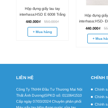
Hộp đựng giấy lau tay
interhasa:HSD E 6008 Trắng
gắn
Hộp đựng giấy
interhasa:HSD- E
440.000₫
550.000₫
440.000₫
55
+ Mua hàng
+ Mua hà
LIÊN HỆ
CHÍNH 
Công Ty TNHH Đầu Tư Thương Mại Nội
Chính s
Thất Ánh Dương|GPKD số: 0110641510
Chính s
Cấp ngày 07/03/2024 Chuyên phân phối
Chính sa
Máy sấy tay.Hộp đựng nước rửa tay....