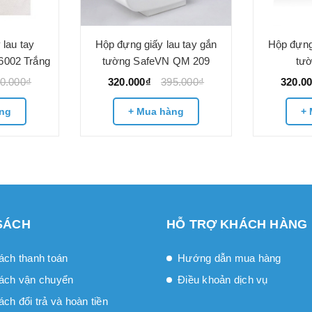
 lau tay
Hộp đựng giấy lau tay gắn
Hộp đựng 
6002 Trắng
tường SafeVN QM 209
tư
0.000₫
320.000₫
395.000₫
320.0
ng
+ Mua hàng
+ 
SÁCH
HỖ TRỢ KHÁCH HÀNG
ách thanh toán
Hướng dẫn mua hàng
ách vận chuyển
Điều khoản dịch vụ
́ch đổi trả và hoàn tiền