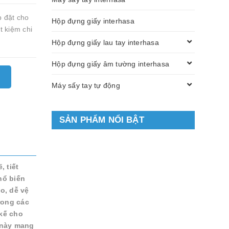
p đặt cho
Hộp đựng giấy interhasa
t kiệm chi
Hộp đựng giấy lau tay interhasa
Hộp đựng giấy âm tường interhasa
Máy sấy tay tự động
SẢN PHẨM NỔI BẬT
 tiết
hổ biến
o, dễ vệ
rong các
 kế cho
 này mang