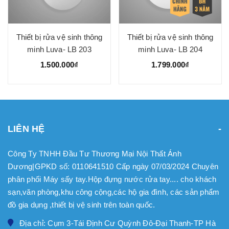
Thiết bị rửa vệ sinh thông
Thiết bị rửa vệ sinh thông
minh Luva- LB 203
minh Luva- LB 204
1.500.000₫
1.799.000₫
LIÊN HỆ
Công Ty TNHH Đầu Tư Thương Mại Nội Thất Ánh
Dương|GPKD số: 0110641510 Cấp ngày 07/03/2024 Chuyên
phân phối Máy sấy tay.Hộp đựng nước rửa tay.... cho khách
sạn,văn phòng,khu công cộng,các hộ gia đình, các sản phẩm
đồ gia dụng ,thiết bị vệ sinh trên toàn quốc.
Địa chỉ: Cụm 3-Tái Định Cư Quỳnh Đô-Đại Thanh-TP Hà