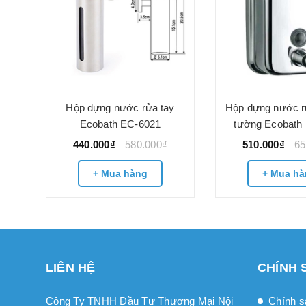
y
Hộp đựng nước rửa tay
Hộp đựng nước r
Ecobath EC-6021
tường Ecobath
440.000₫
580.000₫
510.000₫
65
+ Mua hàng
+ Mua hà
LIÊN HỆ
CHÍNH 
Công Ty TNHH Đầu Tư Thương Mại Nội
Chính s