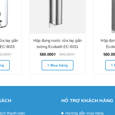
ửa tay gắn
Hộp đựng nước rửa tay gắn
Hộp đựn
 EC-6015
tường Ecobath EC-6011
Ecob
0.000₫
560.000₫
690.000₫
560.0
ng
+ Mua hàng
+ 
SÁCH
HỖ TRỢ KHÁCH HÀNG
ách thanh toán
Hướng dẫn mua hàng