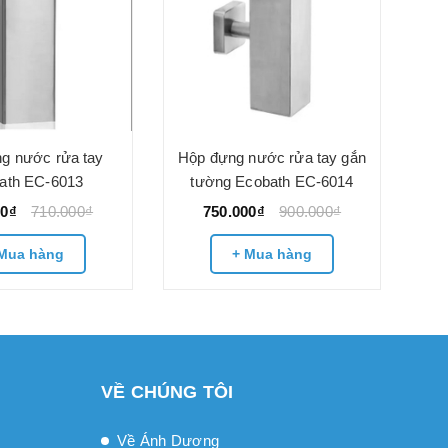
g nước rửa tay
Hộp đựng nước rửa tay gắn
ath EC-6013
tường Ecobath EC-6014
00₫
710.000₫
750.000₫
900.000₫
Mua hàng
+ Mua hàng
VỀ CHÚNG TÔI
Về Ánh Dương