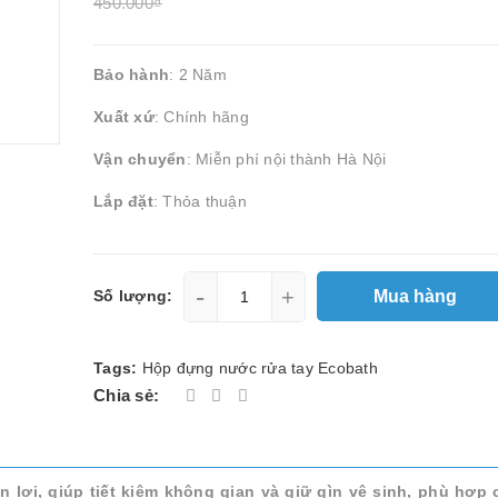
450.000₫
Bảo hành
: 2 Năm
Xuất xứ
: Chính hãng
Vận chuyển
: Miễn phí nội thành Hà Nội
Lắp đặt
: Thỏa thuận
-
+
Mua hàng
Số lượng:
Tags:
Hộp đựng nước rửa tay Ecobath
Chia sẻ:
 lợi, giúp tiết kiệm không gian và giữ gìn vệ sinh, phù hợp 