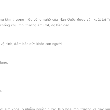
òng tắm thương hiệu công nghệ của Hàn Quốc được sản xuất tại T
 chống chịu môi trường ẩm ướt, độ bền cao.
 vệ sinh, đảm bảo sức khỏe con người
.
dụng.
h.
tới sức khỏe, ô nhiễm nguồn nước, hủy hoại môi trường và gây ng