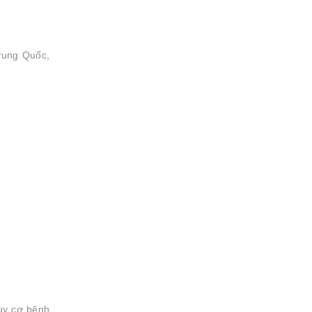
rung Quốc,
uy cơ bệnh