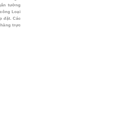
gắn tường
 công Loại
p đặt. Các
 hàng trực