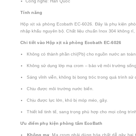
Công nghệ: Hàn Quốc
Tính năng
Hộp xịt xà phòng Ecobath EC-6026. Đây là phụ kiện ph
nhập khẩu nguyên bộ. Chất liệu chuẩn Inox 304 không rỉ,
Chi tiết vào Hộp xịt xà phòng Ecobath EC-6026
Không có thành phần chì(Pb) cho nguồn nước an toàn
Không sử dụng lớp mạ crom – bảo vệ môi trường sống
Sáng vĩnh viễn, không bị bong tróc trong quá trình sử 
Chịu được môi trường nước biển.
Chịu được lực lớn, khó bị móp méo, gãy.
Thiết kế tinh tế, sang trọng phù hợp cho mọi công trìn
Ưu điểm phụ kiện phòng tắm EcoBath
Không mạ
: Mạ crom phải dùng hóa chất dễ gây hại 