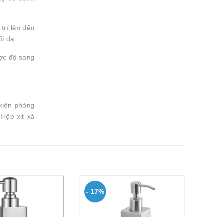
trí lên đến
i đa.
ược độ sáng
 kiện phòng
Hộp xịt xà
- 17%