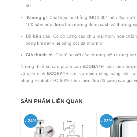
tật.
Không gỉ
: Chất liệu làm bằng INOX 304 bền đẹp dưới 
100 năm nếu được bảo dưỡng đúng cách và thường xuyên
Độ bền cao
: Có độ cứng cao chịu mài mòn, hóa chất 
bóng khi đánh lại bằng bột đá như mới.
Giá thành rẻ:
Giá rẻ so với các thương hiệu tương tự t
Những thiết kế sản phẩm của
ECOBATH
luôn luôn hướng
vệ sinh sinh
ECOBATH
còn có nhiều công năng tiện lợ
phòng Ecobath EC-6026 hình thức đẹp độ cứng cao giá v
SẢN PHẨM LIÊN QUAN
- 24%
- 22%