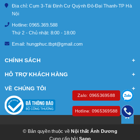
Địa chỉ: Cụm 3-Tái Định Cư Quỳnh Đô-Đại Thanh-TP Hà
Nội
Hotline: 0965.369.588
Thứ 2 - Chủ nhật: 8:00 - 18:00
Email: hungphuc.tbpt@gmail.com
CHÍNH SÁCH
HỖ TRỢ KHÁCH HÀNG
VỀ CHÚNG TÔI
Zalo: 0965369588
Hotline: 0965369588
© Bản quyền thuộc về
Nội thất Ánh Dương
Cung cấp bởi
Sapo