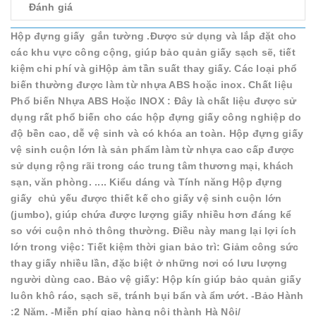
Đánh giá
Hộp đựng giấy gắn tường .Được sử dụng và lắp đặt cho
các khu vực công cộng, giúp bảo quản giấy sạch sẽ, tiết
kiệm chi phí và giHộp ảm tần suất thay giấy. Các loại phổ
biến thường được làm từ nhựa ABS hoặc inox. Chất liệu
Phổ biến Nhựa ABS Hoặc INOX : Đây là chất liệu được sử
dụng rất phổ biến cho các hộp đựng giấy công nghiệp do
độ bền cao, dễ vệ sinh và có khóa an toàn. Hộp đựng giấy
vệ sinh cuộn lớn là sản phẩm làm từ nhựa cao cấp được
sử dụng rộng rãi trong các trung tâm thương mại, khách
sạn, văn phòng. .... Kiểu dáng và Tính năng Hộp đựng
giấy chủ yếu được thiết kế cho giấy vệ sinh cuộn lớn
(jumbo), giúp chứa được lượng giấy nhiều hơn đáng kể
so với cuộn nhỏ thông thường. Điều này mang lại lợi ích
lớn trong việc: Tiết kiệm thời gian bảo trì: Giảm công sức
thay giấy nhiều lần, đặc biệt ở những nơi có lưu lượng
người dùng cao. Bảo vệ giấy: Hộp kín giúp bảo quản giấy
luôn khô ráo, sạch sẽ, tránh bụi bẩn và ẩm ướt. -Bảo Hành
:2 Năm. -Miễn phí giao hàng nội thành Hà Nôi/