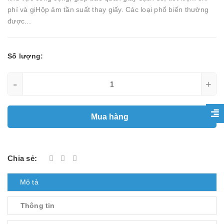
phí và giHộp ảm tần suất thay giấy. Các loại phổ biến thường
được...
Số lượng:
-
+
Mua hàng
Chia sẻ:
Mô tả
Thông tin