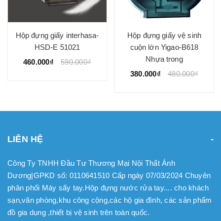
Hộp đựng giấy interhasa-
Hộp đựng giấy vệ sinh
HSD-E 51021
cuộn lớn Yigao-B618
Nhựa trong
460.000₫
590.000₫
380.000₫
480.000₫
LIÊN HỆ
Công Ty TNHH Đầu Tư Thương Mại Nội Thất Ánh
Dương|GPKD số: 0110641510 Cấp ngày 07/03/2024 Chuyên
phân phối Máy sấy tay.Hộp đựng nước rửa tay.... cho khách
sạn,văn phòng,khu công cộng,các hộ gia đình, các sản phẩm
đồ gia dụng ,thiết bị vệ sinh trên toàn quốc.