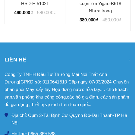
HSD-E 51021
cuộn lớn Yigao-B618
Nhựa trong
460.000₫
590.000₫
380.000₫
480.000₫
LIÊN HỆ
Công Ty TNHH Đầu Tư Thương Mại Nội Thất Ánh
Dương|GPKD số: 0110641510 Cấp ngày 07/03/2024 Chuyên
phân phối Máy sấy tay.Hộp đựng nước rửa tay.... cho khách
sạn,văn phòng,khu công cộng,các hộ gia đình, các sản phẩm
đồ gia dụng ,thiết bị vệ sinh trên toàn quốc.
Địa chỉ: Cụm 3-Tái Định Cư Quỳnh Đô-Đại Thanh-TP Hà
Nội
Hotline: 0965.369.588