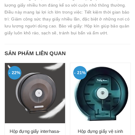
lượng giấy nhiều hơn đáng kể so với cuộn nhỏ thông thường.
Điều này mang lại lợi ích lớn trong việc: Tiết kiệm thời gian bảo
trì: Giảm công sức thay giấy nhiều lần, đặc biệt ở những nơi có
lưu lượng người dùng cao. Bảo vệ giấy: Hộp kín giúp bảo quản
giấy luôn khô ráo, sạch sẽ, tránh bụi bẩn và ẩm ướt.
SẢN PHẨM LIÊN QUAN
- 22%
- 21%
Hộp đựng giấy interhasa-
Hộp đựng giấy vệ sinh