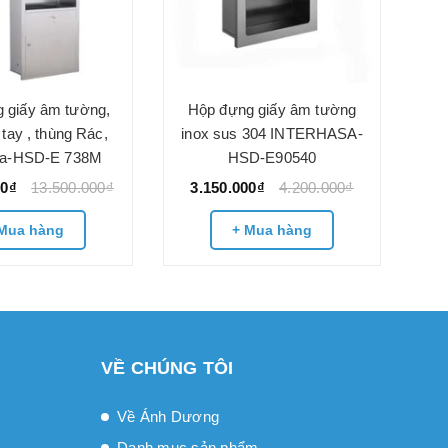
 giấy âm tường,
Hộp đựng giấy âm tường
tay , thùng Rác,
inox sus 304 INTERHASA-
asa-HSD-E 738M
HSD-E90540
00₫
13.500.000₫
3.150.000₫
4.200.000₫
Mua hàng
+ Mua hàng
VỀ CHÚNG TÔI
Về Ánh Dương
Danh mục sản phẩm