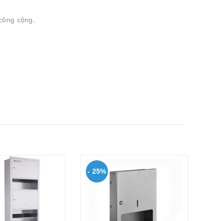
công cộng,
- 25%