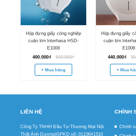
a-
Hộp đựng giấy công nghiệp
Hộp đựng giấy c
cuận lớn Interhasa HSD-
cuận lớn Inter
E1008
E1008
400.000₫
500.000₫
440.000₫
55
+ Mua hàng
+ Mua hà
LIÊN HỆ
CHÍNH 
Công Ty TNHH Đầu Tư Thương Mại Nội
Chính s
Thất Ánh Dương|GPKD số: 0110641510
Chính s