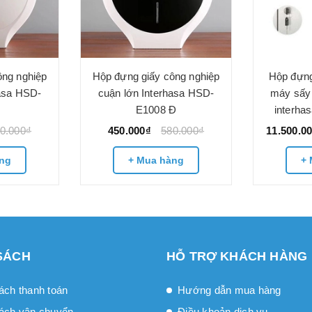
ông nghiệp
Hộp đựng giấy công nghiệp
Hộp đựng
hasa HSD-
cuận lớn Interhasa HSD-
máy sấy 
E1008 Đ
interh
0.000₫
450.000₫
580.000₫
11.500.0
ng
+ Mua hàng
+ 
SÁCH
HỖ TRỢ KHÁCH HÀNG
ách thanh toán
Hướng dẫn mua hàng
ách vận chuyển
Điều khoản dịch vụ