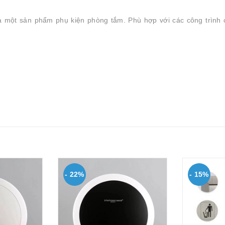
à một sản phẩm phụ kiện phòng tắm. Phù hợp với các công trình 
- 22%
- 15%