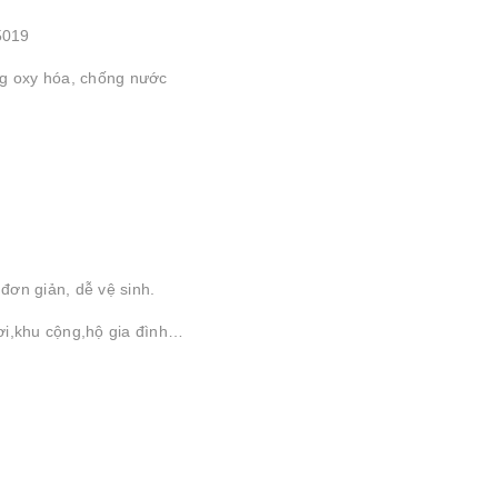
5019
ng oxy hóa, chống nước
 đơn giản, dễ vệ sinh.
ơi,khu cộng,hộ gia đình…