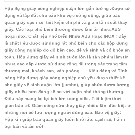
Hộp đựng giấy công nghiệp cuận lớn gắn tường .Được sử
dụng và lắp đặt cho các khu vực công cộng, giúp bảo
quản giấy sạch sẽ, tiết kiệm chi phí và giảm tần suất thay
giấy. Các loại phổ biến thường được làm từ nhựa ABS
hoặc inox. Chất liệu Phổ biến Nhựa ABS Hoặc INOX : Đây
là chất liệu được sử dụng rất phổ biến cho các hộp đựng
giấy công nghiệp do độ bền cao, dễ vệ sinh và có khóa an
toàn. Hộp đựng giấy vệ sinh cuộn lớn là sản phẩm làm từ
nhựa cao cấp được sử dụng rộng rãi trong các trung tâm
thương mại, khách sạn, văn phòng. .... Kiểu dáng và Tính
năng Hộp đựng giấy công nghiệp chủ yếu được thiết kế
cho giấy vệ sinh cuộn lớn (jumbo), giúp chứa được lượng
giấy nhiều hơn đáng kể so với cuộn nhỏ thông thường.
Điều này mang lại lợi ích lớn trong việc: Tiết kiệm thời
gian bảo trì: Giảm công sức thay giấy nhiều lần, đặc biệt ở
những nơi có lưu lượng người dùng cao. Bảo vệ giấy:
Hộp kín giúp bảo quản giấy luôn khô ráo, sạch sẽ, tránh
bụi bẩn và ẩm ướt.