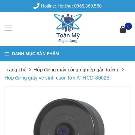
Hotline:
Hotline: 0965.369.588
0
DANH MỤC SẢN PHẨM
Trang chủ
Hộp đựng giấy công nghiệp gắn tường
Hộp đựng giấy vệ sinh cuộn lớn ATHCD-8002B