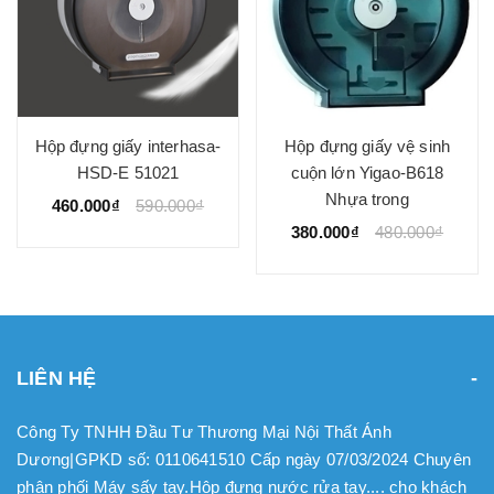
Hộp đựng giấy interhasa-
Hộp đựng giấy vệ sinh
HSD-E 51021
cuộn lớn Yigao-B618
Nhựa trong
460.000₫
590.000₫
380.000₫
480.000₫
LIÊN HỆ
Công Ty TNHH Đầu Tư Thương Mại Nội Thất Ánh
Dương|GPKD số: 0110641510 Cấp ngày 07/03/2024 Chuyên
phân phối Máy sấy tay.Hộp đựng nước rửa tay.... cho khách