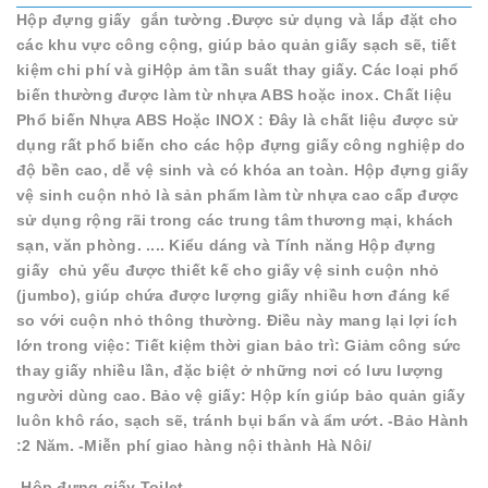
Hộp đựng giấy gắn tường .Được sử dụng và lắp đặt cho
các khu vực công cộng, giúp bảo quản giấy sạch sẽ, tiết
kiệm chi phí và giHộp ảm tần suất thay giấy. Các loại phổ
biến thường được làm từ nhựa ABS hoặc inox. Chất liệu
Phổ biến Nhựa ABS Hoặc INOX : Đây là chất liệu được sử
dụng rất phổ biến cho các hộp đựng giấy công nghiệp do
độ bền cao, dễ vệ sinh và có khóa an toàn. Hộp đựng giấy
vệ sinh cuộn nhỏ là sản phẩm làm từ nhựa cao cấp được
sử dụng rộng rãi trong các trung tâm thương mại, khách
sạn, văn phòng. .... Kiểu dáng và Tính năng Hộp đựng
giấy chủ yếu được thiết kế cho giấy vệ sinh cuộn nhỏ
(jumbo), giúp chứa được lượng giấy nhiều hơn đáng kể
so với cuộn nhỏ thông thường. Điều này mang lại lợi ích
lớn trong việc: Tiết kiệm thời gian bảo trì: Giảm công sức
thay giấy nhiều lần, đặc biệt ở những nơi có lưu lượng
người dùng cao. Bảo vệ giấy: Hộp kín giúp bảo quản giấy
luôn khô ráo, sạch sẽ, tránh bụi bẩn và ẩm ướt. -Bảo Hành
:2 Năm. -Miễn phí giao hàng nội thành Hà Nôi/
Hộp đựng giấy Toilet