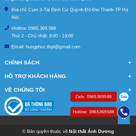
Địa chỉ: Cụm 3-Tái Định Cư Quỳnh Đô-Đại Thanh-TP Hà
Nội
Hotline: 0965.369.588
Thứ 2 - Chủ nhật: 8:00 - 18:00
Email: hungphuc.tbpt@gmail.com
CHÍNH SÁCH
HỖ TRỢ KHÁCH HÀNG
VỀ CHÚNG TÔI
Zalo: 0965369588
Hotline: 0965369588
© Bản quyền thuộc về
Nội thất Ánh Dương