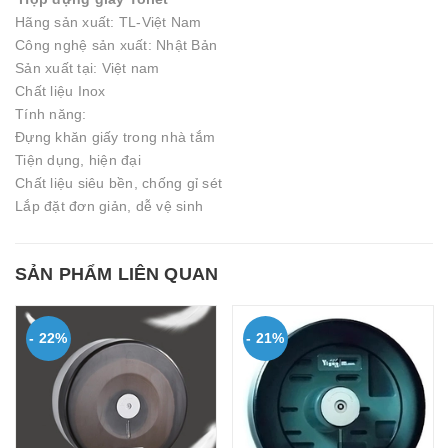
Hãng sản xuất: TL-Việt Nam
Công nghệ sản xuất: Nhật Bản
Sản xuất tại: Việt nam
Chất liệu Inox
Tính năng:
Đựng khăn giấy trong nhà tắm
Tiện dụng, hiện đại
Chất liệu siêu bền, chống gỉ sét
Lắp đặt đơn giản, dễ vệ sinh
SẢN PHẨM LIÊN QUAN
- 22%
- 21%