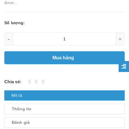
được...
Số lượng:
-
+
Mua hàng
Chia sẻ:
Mô tả
Thông tin
Đánh giá