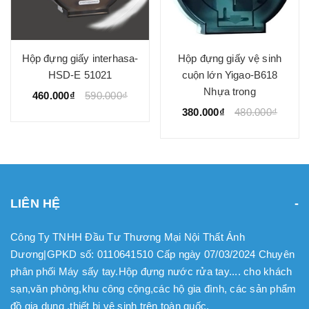
Hộp đựng giấy interhasa-
Hộp đựng giấy vệ sinh
HSD-E 51021
cuộn lớn Yigao-B618
Nhựa trong
460.000₫
590.000₫
380.000₫
480.000₫
LIÊN HỆ
Công Ty TNHH Đầu Tư Thương Mại Nội Thất Ánh
Dương|GPKD số: 0110641510 Cấp ngày 07/03/2024 Chuyên
phân phối Máy sấy tay.Hộp đựng nước rửa tay.... cho khách
sạn,văn phòng,khu công cộng,các hộ gia đình, các sản phẩm
đồ gia dụng ,thiết bị vệ sinh trên toàn quốc.