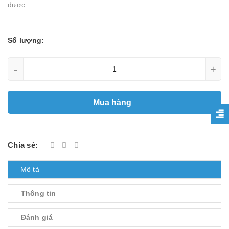
được...
Số lượng:
-
+
Mua hàng
Chia sẻ:
Mô tả
Thông tin
Đánh giá