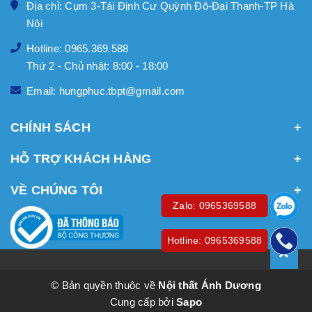
Địa chỉ: Cụm 3-Tái Định Cư Quỳnh Đô-Đại Thanh-TP Hà
Nội
Hotline: 0965.369.588
Thứ 2 - Chủ nhật: 8:00 - 18:00
Email: hungphuc.tbpt@gmail.com
CHÍNH SÁCH
HỖ TRỢ KHÁCH HÀNG
VỀ CHÚNG TÔI
Zalo: 0965369588
Hotline: 0965369588
© Bản quyền thuộc về
Nội thất Ánh Dương
Cung cấp bởi
Sapo