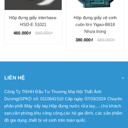
Hộp đựng giấy interhasa-
Hộp đựng giấy vệ sinh
HSD-E 51021
cuộn lớn Yigao-B618
Nhựa trong
460.000₫
590.000₫
380.000₫
480.000₫
LIÊN HỆ
Công Ty TNHH Đầu Tư Thương Mại Nội Thất Ánh
Dương|GPKD số: 0110641510 Cấp ngày 07/03/2024 Chuyên
phân phối Máy sấy tay.Hộp đựng nước rửa tay.... cho khách
sạn,văn phòng,khu công cộng,các hộ gia đình, các sản phẩm
đồ gia dụng ,thiết bị vệ sinh trên toàn quốc.