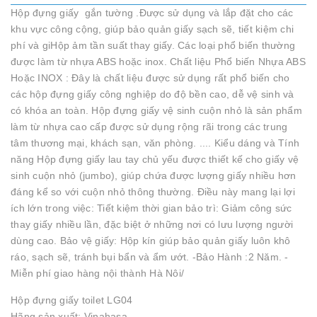
Hộp đựng giấy gắn tường .Được sử dụng và lắp đặt cho các
khu vực công cộng, giúp bảo quản giấy sạch sẽ, tiết kiệm chi
phí và giHộp ảm tần suất thay giấy. Các loại phổ biến thường
được làm từ nhựa ABS hoặc inox. Chất liệu Phổ biến Nhựa ABS
Hoặc INOX : Đây là chất liệu được sử dụng rất phổ biến cho
các hộp đựng giấy công nghiệp do độ bền cao, dễ vệ sinh và
có khóa an toàn. Hộp đựng giấy vệ sinh cuộn nhỏ là sản phẩm
làm từ nhựa cao cấp được sử dụng rộng rãi trong các trung
tâm thương mại, khách sạn, văn phòng. .... Kiểu dáng và Tính
năng Hộp đựng giấy lau tay chủ yếu được thiết kế cho giấy vệ
sinh cuộn nhỏ (jumbo), giúp chứa được lượng giấy nhiều hơn
đáng kể so với cuộn nhỏ thông thường. Điều này mang lại lợi
ích lớn trong việc: Tiết kiệm thời gian bảo trì: Giảm công sức
thay giấy nhiều lần, đặc biệt ở những nơi có lưu lượng người
dùng cao. Bảo vệ giấy: Hộp kín giúp bảo quản giấy luôn khô
ráo, sạch sẽ, tránh bụi bẩn và ẩm ướt. -Bảo Hành :2 Năm. -
Miễn phí giao hàng nội thành Hà Nôi/
Hộp đựng giấy toilet LG04
Hãng sản xuất: Vinahasa