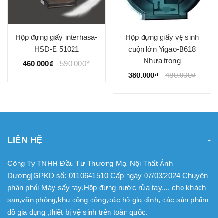
Hộp đựng giấy interhasa-
Hộp đựng giấy vệ sinh
HSD-E 51021
cuộn lớn Yigao-B618
Nhựa trong
460.000₫
590.000₫
380.000₫
480.000₫
LIÊN HỆ
Công Ty TNHH Đầu Tư Thương Mại Nội Thất Ánh
Dương|GPKD số: 0110641510 Cấp ngày 07/03/2024 Chuyên
phân phối Máy sấy tay.Hộp đựng nước rửa tay.... cho khách
sạn,văn phòng,khu công cộng,các hộ gia đình, các sản phẩm
đồ gia dụng ,thiết bị vệ sinh trên toàn quốc.