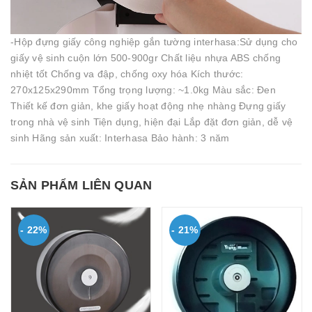
-Hộp đựng giấy công nghiệp gắn tường interhasa:Sử dụng cho
giấy vệ sinh cuộn lớn 500-900gr Chất liệu nhựa ABS chống
nhiệt tốt Chống va đập, chống oxy hóa Kích thước:
270x125x290mm Tổng trọng lượng: ~1.0kg Màu sắc: Đen
Thiết kế đơn giản, khe giấy hoạt động nhẹ nhàng Đựng giấy
trong nhà vệ sinh Tiện dụng, hiện đại Lắp đặt đơn giản, dễ vệ
sinh Hãng sản xuất: Interhasa Bảo hành: 3 năm
SẢN PHẨM LIÊN QUAN
- 22%
- 21%