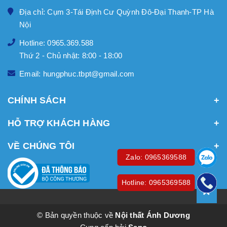
Địa chỉ: Cụm 3-Tái Định Cư Quỳnh Đô-Đại Thanh-TP Hà
Nội
Hotline: 0965.369.588
Thứ 2 - Chủ nhật: 8:00 - 18:00
Email: hungphuc.tbpt@gmail.com
CHÍNH SÁCH
HỖ TRỢ KHÁCH HÀNG
VỀ CHÚNG TÔI
Zalo: 0965369588
Hotline: 0965369588
© Bản quyền thuộc về
Nội thất Ánh Dương