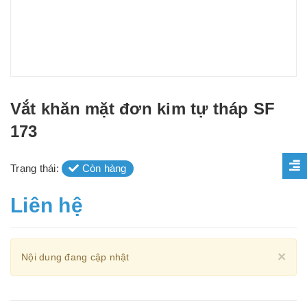
Vắt khăn mặt đơn kim tự tháp SF
173
Trạng thái:
Còn hàng
Liên hệ
Cl
×
Nội dung đang cập nhật