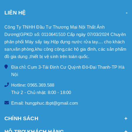
LIÊN HỆ
Công Ty TNHH Đầu Tư Thương Mại Nội Thất Ánh
Dương|GPKD số: 0110641510 Cấp ngày 07/03/2024 Chuyên
phân phối Máy sấy tay.Hộp đựng nước rửa tay.... cho khách
sạn,văn phòng,khu công cộng,các hộ gia đình, các sản phẩm
đồ gia dụng ,thiết bị vệ sinh trên toàn quốc.
Địa chỉ: Cụm 3-Tái Định Cư Quỳnh Đô-Đại Thanh-TP Hà
Nội
Hotline: 0965.369.588
Thứ 2 - Chủ nhật: 8:00 - 18:00
Email: hungphuc.tbpt@gmail.com
CHÍNH SÁCH
HỖ TRỢ KHÁCH HÀNG