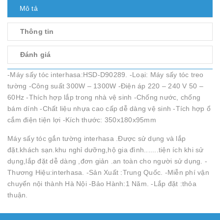
Mô tả
Thông tin
Đánh giá
-Máy sấy tóc interhasa:HSD-D90289. -Loại: Máy sấy tóc treo
tường -Công suất 300W – 1300W -Điện áp 220 – 240 V 50 –
60Hz -Thích hợp lắp trong nhà vệ sinh -Chống nước, chống
bám dính -Chất liệu nhựa cao cấp dễ dàng vệ sinh -Tích hợp ổ
cắm điện tiện lợi -Kích thước: 350x180x95mm
Máy sấy tóc gắn tường interhasa .Được sử dụng và lắp
đặt.khách sạn.khu nghỉ dưỡng,hộ gia đình.......tiện ích khi sử
dụng,lắp đặt dễ dàng ,đơn giản .an toàn cho người sử dụng. -
Thương Hiệu:interhasa. -Sản Xuất :Trung Quốc. -Miễn phí vận
chuyển nội thành Hà Nội -Bảo Hành:1 Năm. -Lắp đặt :thỏa
thuận.