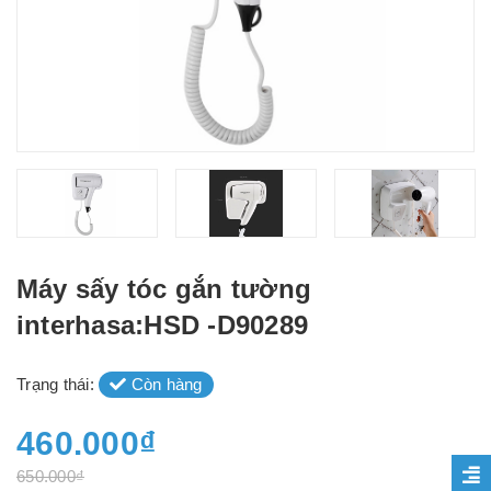
Máy sấy tóc gắn tường
interhasa:HSD -D90289
Trạng thái:
Còn hàng
460.000₫
650.000₫