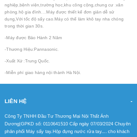
nghiệp,bệnh viện,trường học,khu công cộng,chung cư .văn
phòng.hộ gia đình....Máy được thiết kế đơn giản dễ sử
dụng,Với tốc độ sấy cao.Máy có thể làm khô tay nha chóng
trong thời gian 30s.
-Máy được Bảo Hành 2 Năm
-Thương Hiệu:Pannasonic.
-Xuất Xứ :Trung Quốc.
-Miễn phí giao hàng nội thành Hà Nội.
LIÊN HỆ
Công Ty TNHH Đầu Tư Thương Mại Nội Thất Ánh
Dương|GPKD số: 0110641510 Cấp ngày 07/03/2024 Chuyên
phân phối Máy sấy tay.Hộp đựng nước rửa tay.... cho khách