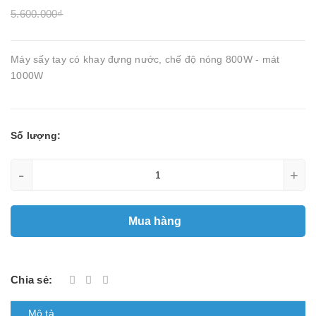
5.600.000₫
Máy sấy tay có khay đựng nước, chế độ nóng 800W - mát
1000W
Số lượng:
-
+
Mua hàng
Chia sẻ:
Mô tả