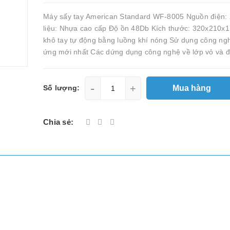
Máy sấy tay American Standard WF-8005 Nguồn điện:
liệu: Nhựa cao cấp Độ ồn 48Db Kích thước: 320x210
khô tay tự động bằng luồng khí nóng Sử dụng công n
ứng mới nhất Các dứng dụng công nghệ về lớp vỏ và đ
-
+
Mua hàng
Số lượng:
Chia sẻ: