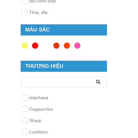
Nồi cơm điện
Thìa, dĩa
Nồi, chảo
MÀU SẮC
Ấm siêu tốc
Máy pha cà phê
Nồi áp suất
THƯƠNG HIỆU
Máy làm bánh
Máy làm sữa chua
Lò vi sóng
interhasa
Máy làm kem
Cappuccino
Máy làm sữa đậu nành
Sharp
Máy làm rau mầm
Luminarc
Máy xay, ép, trộn