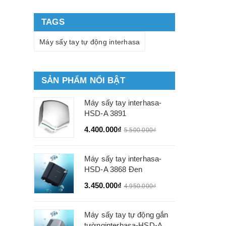
Katomo
TAGS
Blacker
Máy sấy tay tự động interhasa
SẢN PHẨM NỔI BẬT
Máy sấy tay interhasa-
HSD-A 3891
4.400.000₫
5.500.000₫
Máy sấy tay interhasa-
HSD-A 3868 Đen
3.450.000₫
4.950.000₫
Máy sấy tay tự động gắn
tườnginterhasa-HSD-A