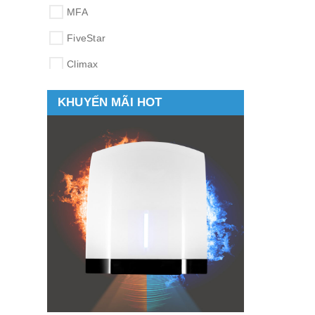
MFA
FiveStar
Climax
Supor
KHUYẾN MÃI HOT
Sanaky
Tiross
Misushita
Goldsun
Eurohome
BlueStone
Kenwood
Kangaroo