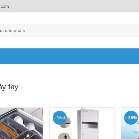
.com
ấy tay
- 15%
- 25%