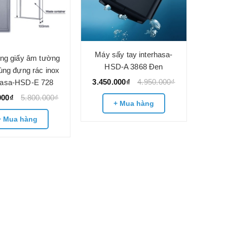
Máy sấy tay interhasa-
ng giấy âm tường
HSD-A 3868 Đen
ùng đựng rác inox
3.450.000₫
4.950.000₫
rhasa-HSD-E 728
000₫
5.800.000₫
+ Mua hàng
+ Mua hàng