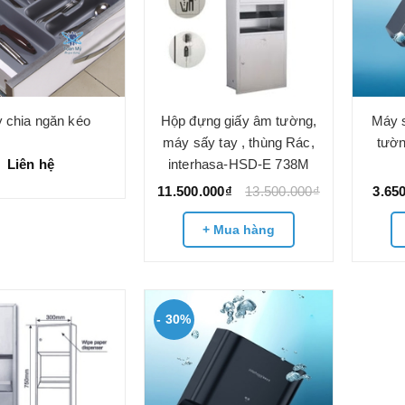
 chia ngăn kéo
Hộp đựng giấy âm tường,
Máy s
máy sấy tay , thùng Rác,
tườn
Liên hệ
interhasa-HSD-E 738M
11.500.000₫
13.500.000₫
3.65
+ Mua hàng
- 30%