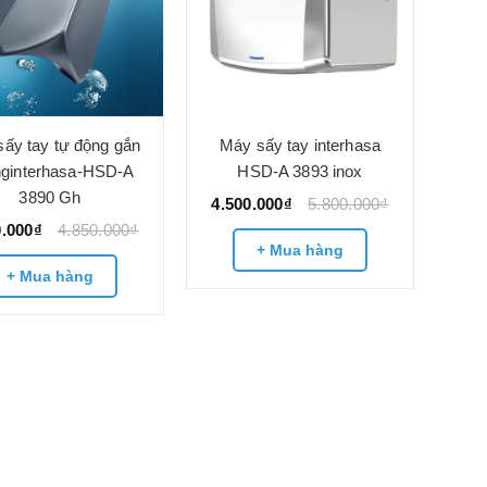
ấy tay tự động gắn
Máy sấy tay interhasa
ginterhasa-HSD-A
HSD-A 3893 inox
3890 Gh
4.500.000₫
5.800.000₫
0.000₫
4.850.000₫
+ Mua hàng
+ Mua hàng