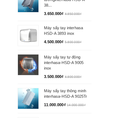
38...
3.650.000₫
4.850.000₫
Máy sấy tay interhasa
HSD-A 3893 inox
4.500.000₫
5.800.000₫
Máy sấy tay tự động
interhasa-HSD-A 9005
inox
3.500.000₫
4.800.000₫
Máy sấy tay thông minh
interhasa-HSD-A 9025Tr
11.000.000₫
14.000.000₫