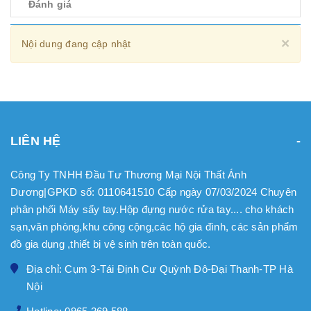
Đánh giá
Cl
×
Nội dung đang cập nhật
LIÊN HỆ
Công Ty TNHH Đầu Tư Thương Mại Nội Thất Ánh
Dương|GPKD số: 0110641510 Cấp ngày 07/03/2024 Chuyên
phân phối Máy sấy tay.Hộp đựng nước rửa tay.... cho khách
sạn,văn phòng,khu công cộng,các hộ gia đình, các sản phẩm
đồ gia dụng ,thiết bị vệ sinh trên toàn quốc.
Địa chỉ: Cụm 3-Tái Định Cư Quỳnh Đô-Đại Thanh-TP Hà
Nội