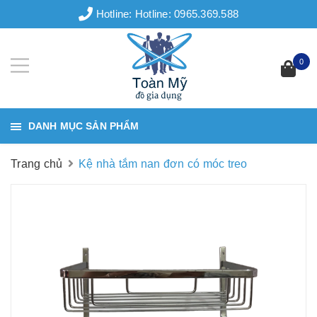
Hotline:
Hotline: 0965.369.588
0
DANH MỤC SẢN PHẨM
Trang chủ
Kệ nhà tắm nan đơn có móc treo