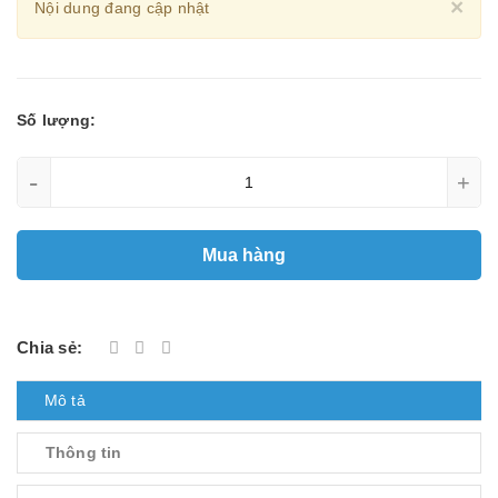
Cl
×
Nội dung đang cập nhật
Số lượng:
-
+
Mua hàng
Chia sẻ:
Mô tả
Thông tin