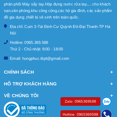
phân phối Máy sấy tay.Hộp đựng nước rửa tay.... cho khách
sạn,văn phòng,khu công cộng,các hộ gia đình, các sản phẩm
đồ gia dụng ,thiết bị vệ sinh trên toàn quốc.
Địa chỉ: Cụm 3-Tái Định Cư Quỳnh Đô-Đại Thanh-TP Hà
Nội
Hotline: 0965.369.588
Thứ 2 - Chủ nhật: 8:00 - 18:00
Email: hungphuc.tbpt@gmail.com
CHÍNH SÁCH
HỖ TRỢ KHÁCH HÀNG
VỀ CHÚNG TÔI
Zalo: 0965369588
Hotline: 0965369588