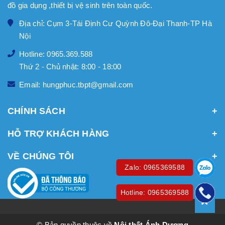
đồ gia dụng ,thiết bị vệ sinh trên toàn quốc.
Địa chỉ: Cụm 3-Tái Định Cư Quỳnh Đô-Đại Thanh-TP Hà
Nội
Hotline: 0965.369.588
Thứ 2 - Chủ nhật: 8:00 - 18:00
Email: hungphuc.tbpt@gmail.com
CHÍNH SÁCH
HỖ TRỢ KHÁCH HÀNG
VỀ CHÚNG TÔI
Zalo: 0965369588
Hotline: 0965369588
© Bản quyền thuộc về
Nội thất Ánh Dương