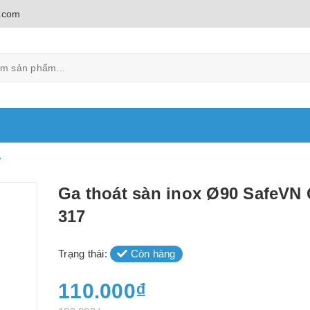
.com
7
Ga thoát sàn inox Ø90 SafeVN
317
Trạng thái:
Còn hàng
110.000₫