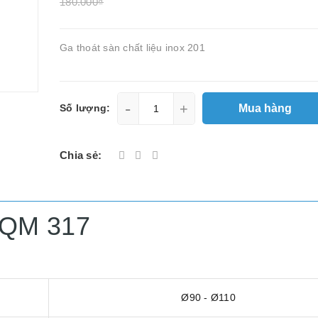
180.000₫
Ga thoát sàn chất liệu inox 201
-
+
Mua hàng
Số lượng:
Chia sẻ:
0 QM 317
Ø90 - Ø110